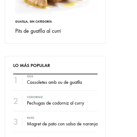
GUATLLA
,
SIN CATEGORÍA
CODORNIZ
ondiciones
Pits de guatlla al curri
Codornices al hor
LO MÁS POPULAR
1
OUS
Cassoletes amb ou de guatlla
2
CODORNIZ
Pechugas de codorniz al curry
3
PATO
Magret de pato con salsa de naranja