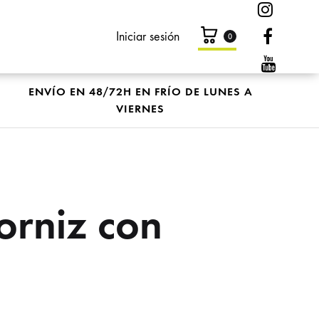
Instag
Carrito
Faceb
Iniciar sesión
0
Youtu
ENVÍO EN 48/72H EN FRÍO DE LUNES A
VIERNES
NAR?
orniz con