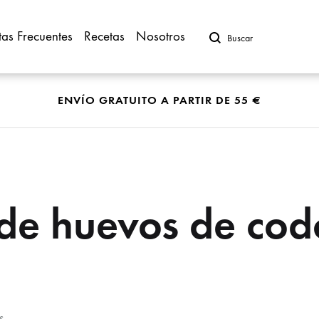
Buscar
tas Frecuentes
Recetas
Nosotros
ENVÍO GRATUITO A PARTIR DE 55 €
Codorniz
Picantón
É QUIERES COCI
Perdiz
 de huevos de cod
Pato
Huevos