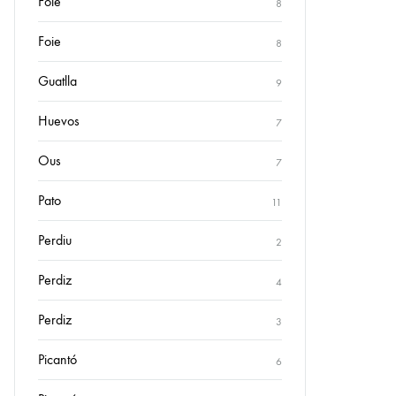
Foie
8
Foie
8
Guatlla
9
Huevos
7
Ous
7
Pato
11
Perdiu
2
Perdiz
4
Perdiz
3
Picantó
6