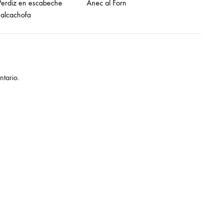
Perdiz en escabeche
Ànec al Forn
 alcachofa
Fecha de nacimiento
CODORNIZ
He leído y acepto los términos y c
Codornices al horno
tario.