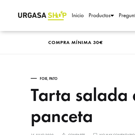
Inicio
Productos
Pregun
Urgasa
Codornices,
Shop
picantones
y
COMPRA MÍNIMA 30€
aves
selectas
¿QU
FOIE
,
PATO
Tarta salada
panceta