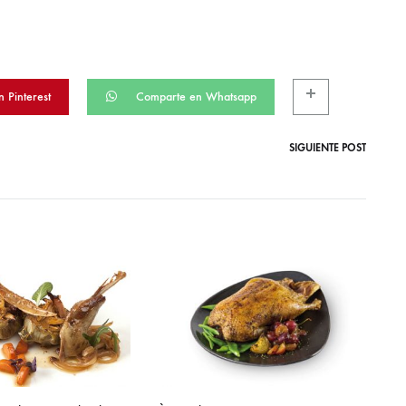
 Pinterest
Comparte en Whatsapp
SIGUIENTE POST
¿Quieres recibir unas tijeras como esta
1
Suscríbete al newslett
2
Comprueba tu email
3
Recibe tu código rega
Suscríbete a nuestro newsletter, recibi
primera compra para recibir de regalo es