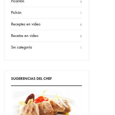
Picantón
6
Pichón
1
Receptes en vídeo
8
Recetas en video
8
Cerrar
Sin categoría
1
s de regalo?
er
SUGERENCIAS DEL CHEF
lo
rás un código que podrás aplicar en tu
tas prácticas tijeras.