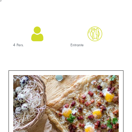
EN
S
TARTA
SALADA
DE
HUEVOS
DE
CODORNIZ
CON
PANCETA
4 Pers.
Entrante