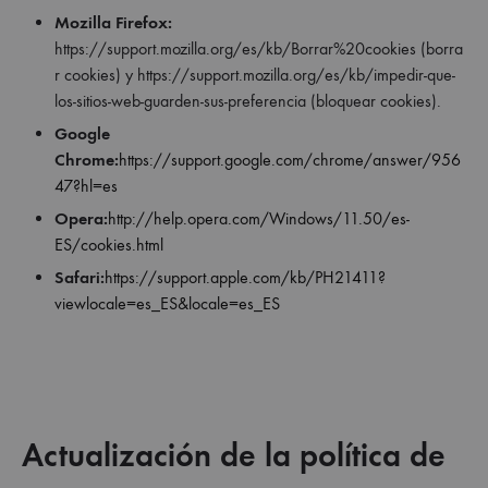
Mozilla Firefox:
https://support.mozilla.org/es/kb/Borrar%20cookies (borra
r cookies) y https://support.mozilla.org/es/kb/impedir-que-
los-sitios-web-guarden-sus-preferencia (bloquear cookies).
Google
Chrome:
https://support.google.com/chrome/answer/956
47?hl=es
Opera:
http://help.opera.com/Windows/11.50/es-
ES/cookies.html
Safari:
https://support.apple.com/kb/PH21411?
viewlocale=es_ES&locale=es_ES
Actualización de la política de