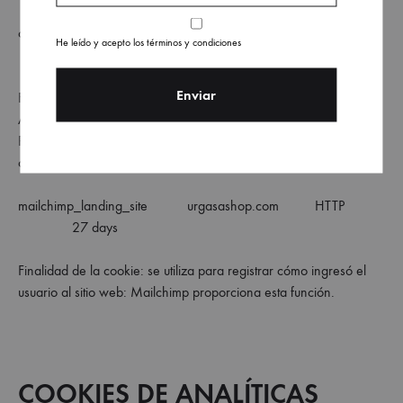
collect google-analytics.com Pixel
He leído y acepto los términos y condiciones
Sesión
Finalidad de la cookie: se utiliza para enviar datos a Google
Analytics sobre el dispositivo y el comportamiento del visitante.
Rastrea al visitante a través de dispositivos y canales de
comercialización.
mailchimp_landing_site urgasashop.com HTTP
27 days
Finalidad de la cookie: se utiliza para registrar cómo ingresó el
usuario al sitio web: Mailchimp proporciona esta función.
COOKIES DE ANALÍTICAS