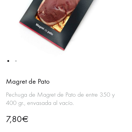
Magret de Pato
Pechuga de Magret de Pato de entre 350 y
400 gr., envasada al vacío.
7,80
€